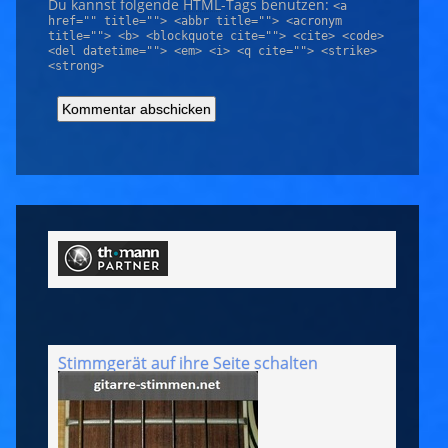
Du kannst folgende
HTML
-Tags benutzen:
<a
href="" title=""> <abbr title=""> <acronym
title=""> <b> <blockquote cite=""> <cite> <code>
<del datetime=""> <em> <i> <q cite=""> <strike>
<strong>
Stimmgerät auf ihre Seite schalten